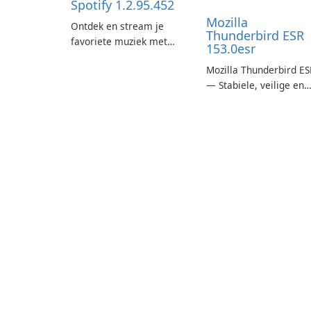
Spotify 1.2.95.452
Mozilla
Ontdek en stream je
Thunderbird ESR
favoriete muziek met
153.0esr
Spotify.
Mozilla Thunderbird ES
— Stabiele, veilige en
enterprise-ready e-
mailclient