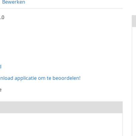
Bewerken
.0
d
load applicatie om te beoordelen!
e