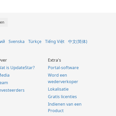
кий
Svenska
Türkçe
Tiếng Việt
中文(简体)
ver
Extra's
at is UpdateStar?
Portal-software
edia
Word een
wederverkoper
Team
Lokalisatie
nvesteerders
Gratis licenties
Indienen van een
Product