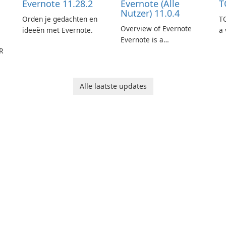
Evernote 11.28.2
Evernote (Alle
T
Nutzer) 11.0.4
Orden je gedachten en
TO
Overview of Evernote
ideeën met Evernote.
a 
Evernote is a
m
R
comprehensive note-
de
taking and organization
in
software designed to
or
help users capture,
in
Alle laatste updates
organize, and access
information across
multiple devices.