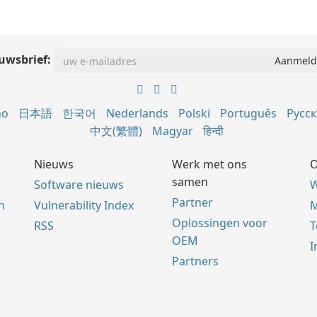
uwsbrief:
no
日本語
한국어
Nederlands
Polski
Português
Русс
中文(繁體)
Magyar
हिन्दी
Nieuws
Werk met ons
O
samen
Software nieuws
W
Partner
n
Vulnerability Index
M
Oplossingen voor
RSS
OEM
I
Partners