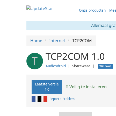
Onze producten
Mee
Allemaal gra
Home
Internet
TCP2COM
TCP2COM 1.0
T
Audiosdroid
❘
Shareware
❘
Windows
Laatste versie
Veilig te installeren
1.0
Report a Problem