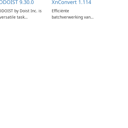
ODOIST 9.30.0
XnConvert 1.114
DOIST by Doist Inc. is
Efficiënte
versatile task
batchverwerking van
anagement tool
afbeeldingen met
signed to help
XnConvert
dividuals and teams
ganize their work and
crease productivity.