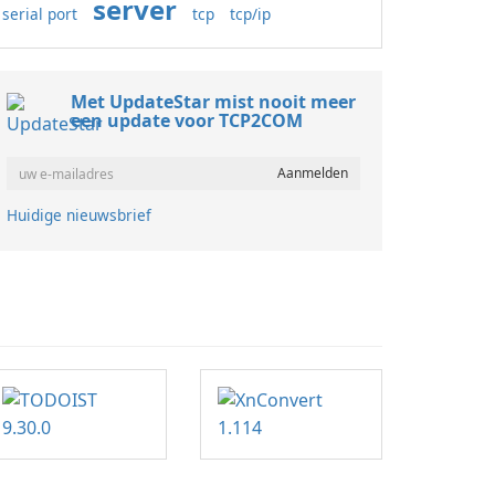
server
serial port
tcp
tcp/ip
Met UpdateStar mist nooit meer
een update voor TCP2COM
Huidige nieuwsbrief