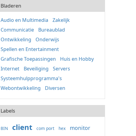
Bladeren
Audio en Multimedia
Zakelijk
Communicatie
Bureaublad
Ontwikkeling
Onderwijs
Spellen en Entertainment
Grafische Toepassingen
Huis en Hobby
Internet
Beveiliging
Servers
Systeemhulpprogramma's
Webontwikkeling
Diversen
Labels
client
monitor
BIN
com port
hex