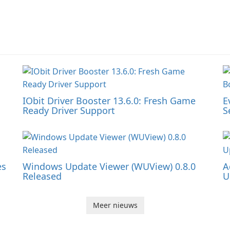
IObit Driver Booster 13.6.0: Fresh Game
E
Ready Driver Support
S
es
Windows Update Viewer (WUView) 0.8.0
A
Released
U
Meer nieuws