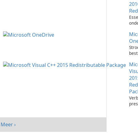
201
Red
Esse
onde
het 
Mic
Visu
toep
One
Stro
bes
met 
Mic
One
Vis
201
Red
Pac
Verb
pres
sys
Micr
C++
Meer ›
Redi
Pack