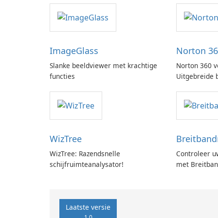
ImageGlass
Norton 36
Slanke beeldviewer met krachtige
Norton 360 v
functies
Uitgebreide
gamingoptima
WizTree
Breitban
WizTree: Razendsnelle
Controleer u
schijfruimteanalysator!
met Breitba
GmbH!
Laatste versie
1.0