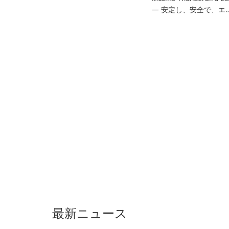
— 安定し、安全で、エ
タープライズ対応のメ
ルクライアント
最新ニュース