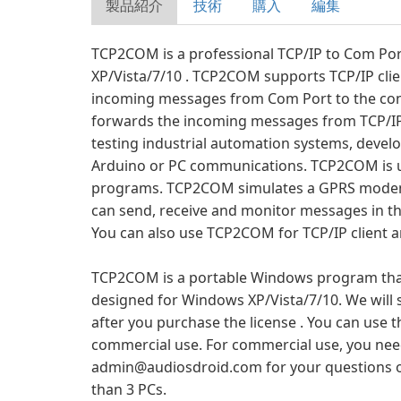
製品紹介
技術
購入
編集
TCP2COM is a professional TCP/IP to Com Po
XP/Vista/7/10 . TCP2COM supports TCP/IP cli
incoming messages from Com Port to the conn
forwards the incoming messages from TCP/IP
testing industrial automation systems, develo
Arduino or PC communications. TCP2COM is u
programs. TCP2COM simulates a GPRS modem th
can send, receive and monitor messages in th
You can also use TCP2COM for TCP/IP client 
TCP2COM is a portable Windows program that 
designed for Windows XP/Vista/7/10. We will s
after you purchase the license . You can use t
commercial use. For commercial use, you need
admin@audiosdroid.com
for your questions o
than 3 PCs.