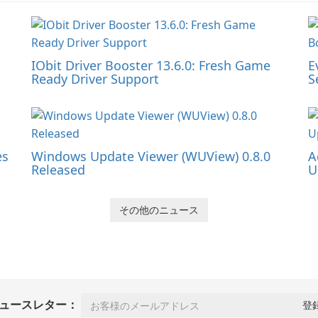
IObit Driver Booster 13.6.0: Fresh Game
E
Ready Driver Support
S
es
Windows Update Viewer (WUView) 0.8.0
A
Released
U
その他のニュース
ュースレター：