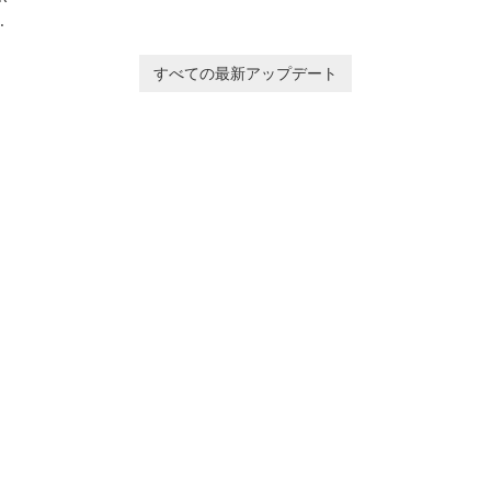
ン
taking and organization
in
ー
software designed to
or
help users capture,
in
すべての最新アップデート
organize, and access
information across
multiple devices.