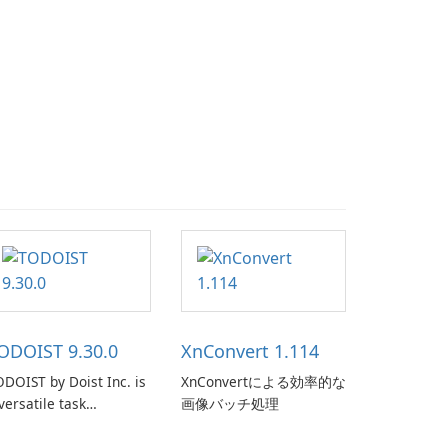
ODOIST 9.30.0
XnConvert 1.114
DOIST by Doist Inc. is
XnConvertによる効率的な
versatile task
画像バッチ処理
anagement tool
signed to help