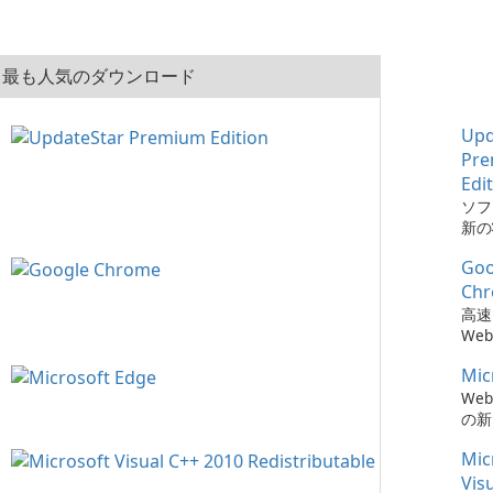
最も人気のダウンロード
Upd
Pr
Edi
ソフ
新の
とは、
Goo
Pre
でか
Ch
簡単
高速
た。
We
Mic
We
の新
Mic
Vis