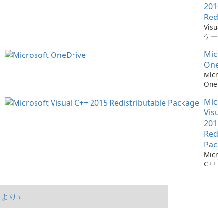
201
Red
Vis
ケー
に不
Mic
ーネ
One
Micr
One
イル
Mic
Vis
201
Red
Pac
Micr
C++
可能
シス
マン
より ›
まし